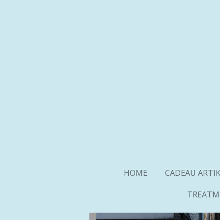
Ga
direct
naar
de
hoofdinhoud
HOME
CADEAU ARTI
TREATM