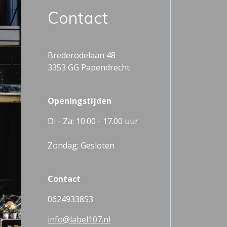
Contact
Brederodelaan 48
3353 GG Papendrecht
Openingstijden
Di - Za: 10.00 - 17.00 uur
Zondag: Gesloten
Contact
0624933853
info@label107.nl