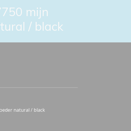
750 mijn
ural / black
eder natural / black