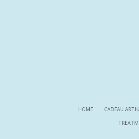
Ga
direct
naar
de
hoofdinhoud
HOME
CADEAU ARTI
TREATM