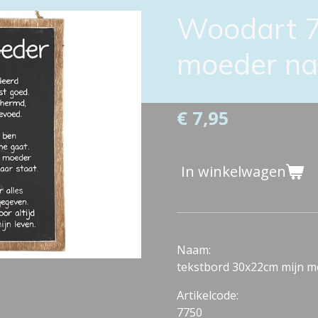
Woodart 7
moeder nat
€ 7,95
In winkelwagen
Naam:
tekstbord 30x22cm mijn mo
Artikelcode:
7750