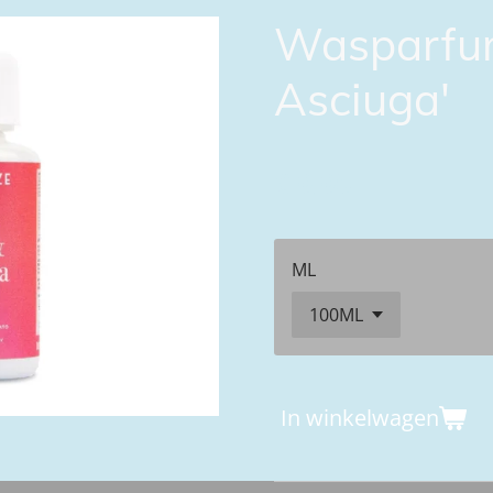
Wasparfum
Asciuga'
€ 9,95
ML
In winkelwagen