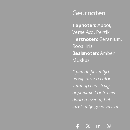
Geurnoten
Topnoten:
Appel,
Verse Acc., Perzik
Hartnoten:
Geranium,
Roos, Iris
Basisnoten
:
Amber,
Muskus
Open de fles altijd
terwijl deze rechtop
staat op een stevig
oppervlak. Controleer
daarna even of het
inzet-tuitje goed vastzit.
D
D
S
D