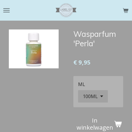
Ga
direct
naar
de
Wasparfum
hoofdinhoud
'Perla'
€ 9,95
ML
In
winkelwagen