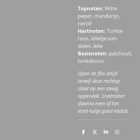
Topnoten:
Witte
peper, mandarijn,
neroli
Hartnoten:
Turkse
roos, lelietje-van-
dalen, lelie
Basisnoten:
patchouli,
tonkaboon
Open de fles altijd
terwijl deze rechtop
staat op een stevig
oppervlak. Controleer
daarna even of het
inzet-tuitje goed vastzit.
D
D
S
D
e
e
h
e