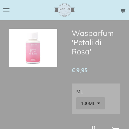
Ga
direct
naar
de
Wasparfum
hoofdinhoud
'Petali di
Rosa'
€ 9,95
ML
In