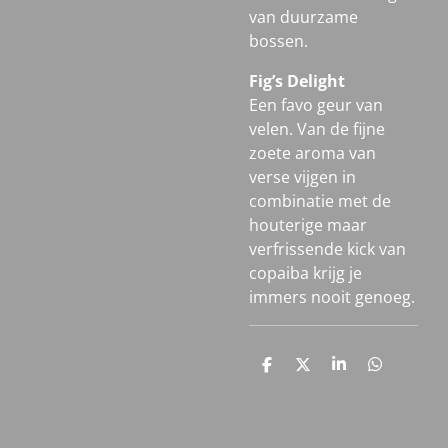
van duurzame
bossen.
Fig’s Delight
Een favo geur van
velen. Van de fijne
zoete aroma van
verse vijgen in
combinatie met de
houterige maar
verfrissende kick van
copaiba krijg je
immers nooit genoeg.
D
D
S
D
e
e
h
e
l
e
a
l
e
l
r
e
n
e
n