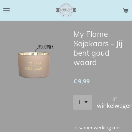
Ga
direct
naar
de
My Flame
hoofdinhoud
Sojakaars - Jij
bent goud
waard
€ 9,99
In
winkelwage
In samenwerking met