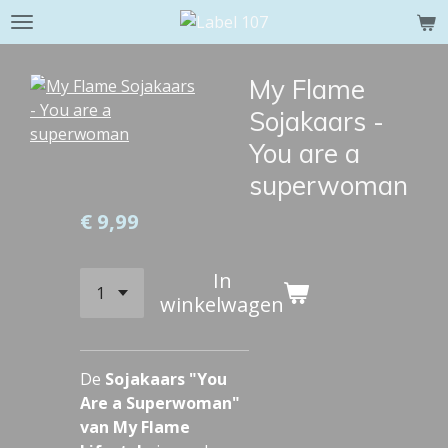
Ga
direct
naar
My Flame
de
Sojakaars -
hoofdinhoud
You are a
superwoman
€ 9,99
In
winkelwagen
De
Sojakaars "You
Are a Superwoman"
van My Flame