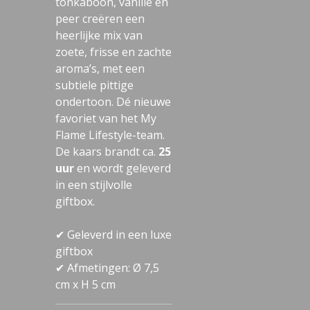
tonkaboon, vanille en
peer creëren een
heerlijke mix van
zoete, frisse en zachte
aroma’s, met een
subtiele pittige
ondertoon. Dé nieuwe
favoriet van het My
Flame Lifestyle-team.
De kaars brandt ca.
25
uur
en wordt geleverd
in een stijlvolle
giftbox.
✔ Geleverd in een luxe
giftbox
✔ Afmetingen: Ø 7,5
cm x H 5 cm