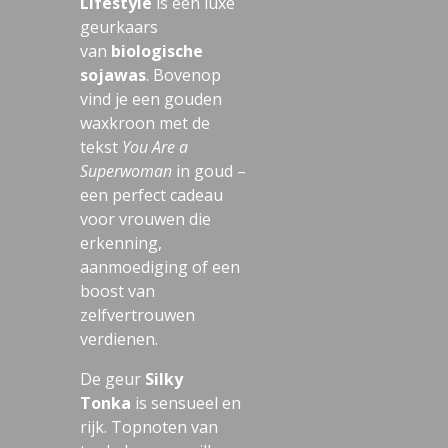
Lifestyle
is een luxe
geurkaars
van
biologische
sojawas
. Bovenop
vind je een gouden
waxkroon met de
tekst
You Are a
Superwoman
in goud –
een perfect cadeau
voor vrouwen die
erkenning,
aanmoediging of een
boost van
zelfvertrouwen
verdienen.
De geur
Silky
Tonka
is sensueel en
rijk. Topnoten van