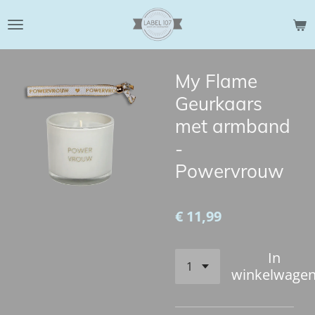
Ga
direct
naar
de
My Flame
hoofdinhoud
Geurkaars
met armband
-
Powervrouw
€ 11,99
In
winkelwage