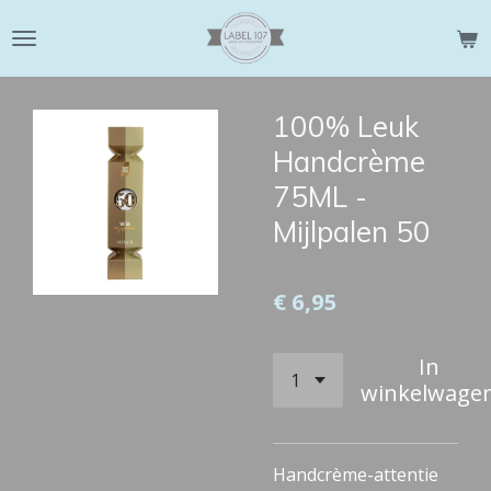
Ga
direct
naar
de
100% Leuk
hoofdinhoud
Handcrème
75ML -
Mijlpalen 50
€ 6,95
In
winkelwage
Handcrème-attentie