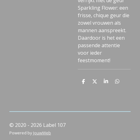
verrijkt met de geur
Sparkling Flower: een
frisse, chique geur die
zowel vrouwen als
mannen aanspreekt.
Daardoor is het een
passende attentie
voor ieder
feestmoment!
D
D
S
D
e
e
h
e
l
e
a
l
e
l
r
e
n
e
n
© 2020 - 2026 Label 107
Powered by
JouwWeb