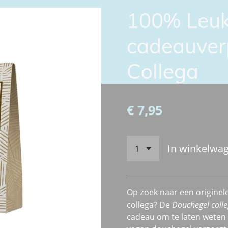
100% Leuk
cadeauver
Collega
€ 7,95
In winkelwa
Op zoek naar een originel
collega? De
Douchegel coll
cadeau om te laten weten h