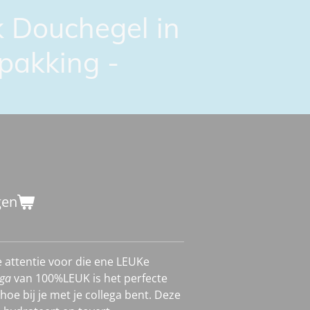
 Douchegel in
pakking -
gen
e attentie voor die ene LEUKe
ega
van 100%LEUK is het perfecte
oe bij je met je collega bent. Deze