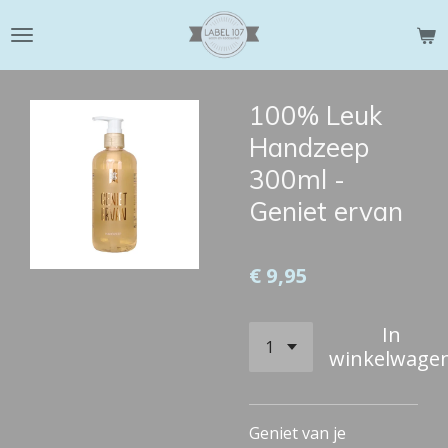
Ga
direct
naar
de
100% Leuk
hoofdinhoud
Handzeep
300ml -
Geniet ervan
€ 9,95
In
winkelwage
Geniet van je