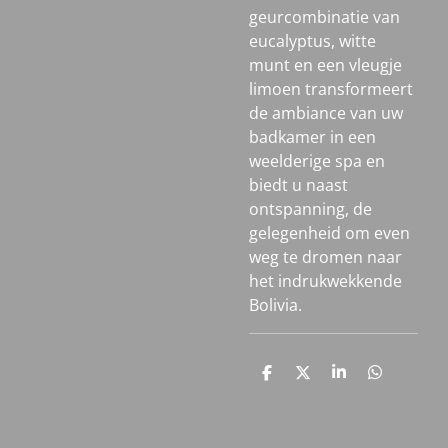
geurcombinatie van
eucalyptus, witte
munt en een vleugje
limoen transformeert
de ambiance van uw
badkamer in een
weelderige spa en
biedt u naast
ontspanning, de
gelegenheid om even
weg te dromen naar
het indrukwekkende
Bolivia.
D
D
S
D
e
e
h
e
l
e
a
l
e
l
r
e
n
e
n