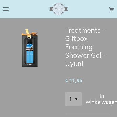
Ga
direct
naar
de
Treatments -
hoofdinhoud
Giftbox
Foaming
Shower Gel -
Uyuni
€ 11,95
In
winkelwage