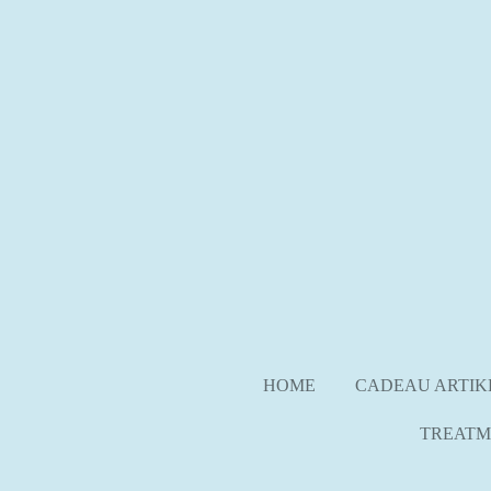
Ga
direct
naar
de
hoofdinhoud
HOME
CADEAU ARTI
TREATM