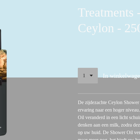
Treatments 
Ceylon - 25
€ 9,50
In winkelwag
De zijdezachte Ceylon Shower 
ervaring naar een hoger niveau
Oil veranderd in een licht schui
denken aan een milk, zodra de
op uw huid. De Shower Oil verw
maar meer nog, het biedt uw hui