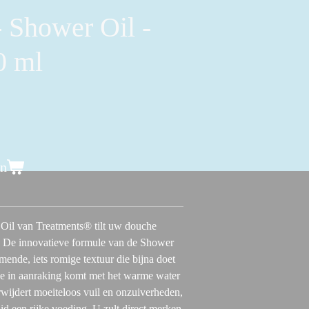
- Shower Oil -
0 ml
en
Oil van Treatments® tilt uw douche
. De innovatieve formule van de Shower
mende, iets romige textuur die bijna doet
ze in aanraking komt met het warme water
ijdert moeiteloos vuil en onzuiverheden,
d een rijke voeding. U zult direct merken