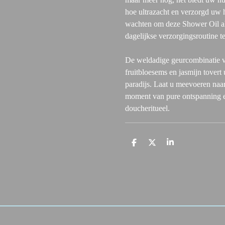
hoe ultrazacht en verzorgd uw 
wachten om deze Shower Oil al
dagelijkse verzorgingsroutine t
De weldadige geurcombinatie va
fruitbloesems en jasmijn tover
paradijs. Laat u meevoeren naa
moment van pure ontspanning en
doucheritueel.
D
D
S
e
e
h
l
e
a
e
l
r
n
e