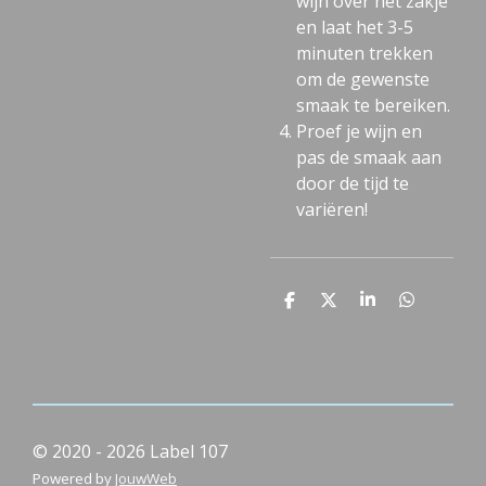
wijn over het zakje
en laat het 3-5
minuten trekken
om de gewenste
smaak te bereiken.
Proef je wijn en
pas de smaak aan
door de tijd te
variëren!
D
D
S
D
e
e
h
e
l
e
a
l
e
l
r
e
n
e
n
© 2020 - 2026 Label 107
Powered by
JouwWeb