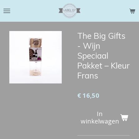
Ga
direct
naar
de
The Big Gifts
hoofdinhoud
- Wijn
Speciaal
Pakket – Kleur
Frans
€ 16,50
In
winkelwagen