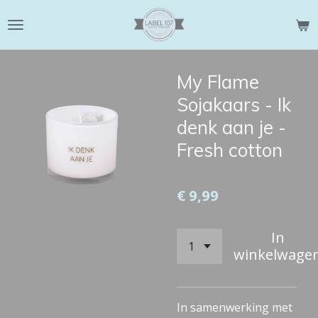
Ga
direct
naar
de
My Flame
hoofdinhoud
Sojakaars - Ik
denk aan je -
Fresh cotton
€ 9,99
In
winkelwage
In samenwerking met