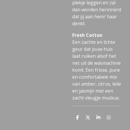
plekje leggen en zal
dan worden herinnerd
dat jij aan hem/ haar
denkt.
Fresh Cotton
Een zachte en lichte
geur dat jouw huis
laat ruiken alsof het
net uit de wasmachine
komt. Een frisse, pure
en comfortabele mix
van amber, citrus, lelie
en jasmijn met een
zacht vleugje muskus.
D
D
S
D
e
e
h
e
l
e
a
l