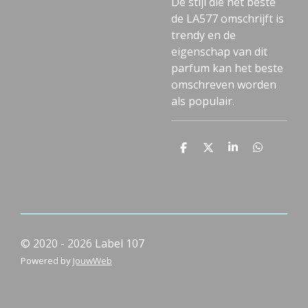
De stijl die het beste
de LA577 omschrijft is
trendy en de
eigenschap van dit
parfum kan het beste
omschreven worden
als populair.
D
D
S
D
e
e
h
e
l
e
a
l
e
l
r
e
n
e
n
© 2020 - 2026 Label 107
Powered by
JouwWeb