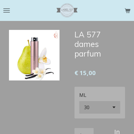
Ga
direct
naar
de
LA 577
hoofdinhoud
dames
parfum
€ 15,00
ML
In