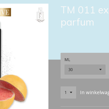
TM 011 ex
parfum
€ 20,00
ML
In winkelwa