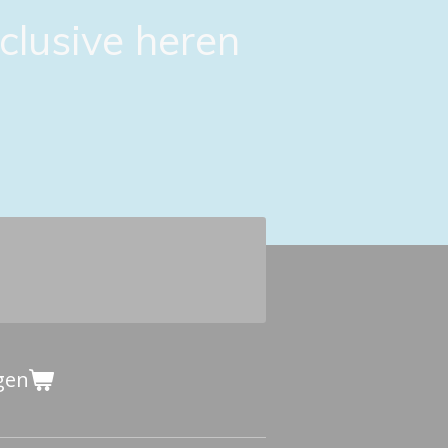
clusive heren
gen