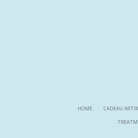
Ga
direct
naar
de
hoofdinhoud
HOME
CADEAU ARTI
TREATM