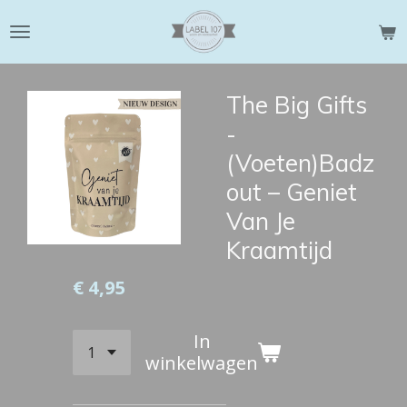
Ga
direct
naar
de
The Big Gifts
hoofdinhoud
-
(Voeten)Badz
out – Geniet
Van Je
Kraamtijd
€ 4,95
In
winkelwagen