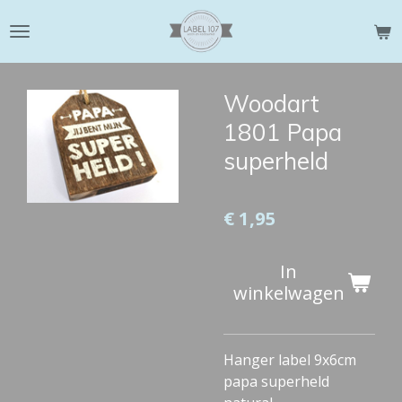
Ga
direct
naar
de
Woodart
hoofdinhoud
1801 Papa
superheld
€ 1,95
In
winkelwagen
Hanger label 9x6cm
papa superheld