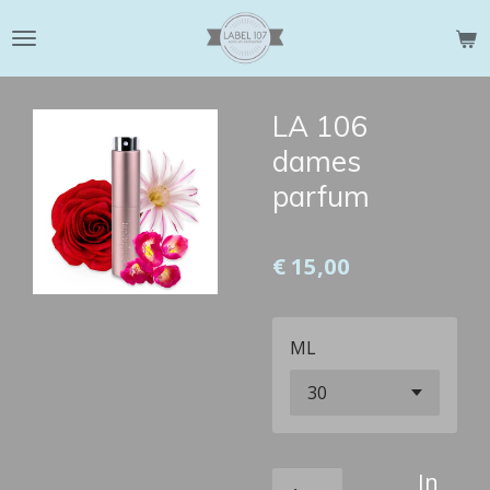
Ga
direct
naar
de
LA 106
hoofdinhoud
dames
parfum
€ 15,00
ML
In