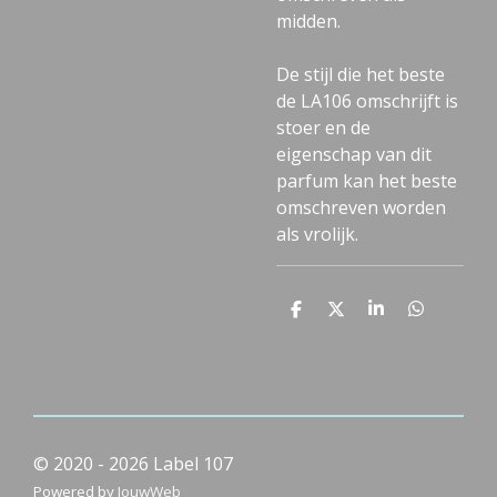
midden.
De stijl die het beste
de LA106 omschrijft is
stoer en de
eigenschap van dit
parfum kan het beste
omschreven worden
als vrolijk.
D
D
S
D
e
e
h
e
l
e
a
l
e
l
r
e
n
e
n
© 2020 - 2026 Label 107
Powered by
JouwWeb