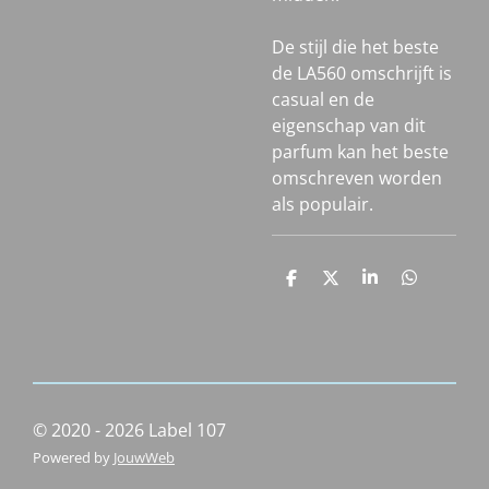
De stijl die het beste
de LA560 omschrijft is
casual en de
eigenschap van dit
parfum kan het beste
omschreven worden
als populair.
D
D
S
D
e
e
h
e
l
e
a
l
e
l
r
e
n
e
n
© 2020 - 2026 Label 107
Powered by
JouwWeb