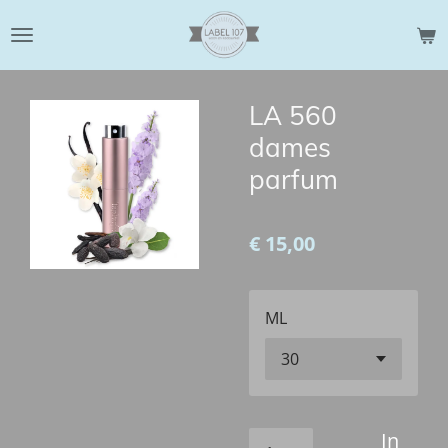
Ga
direct
naar
de
LA 560
hoofdinhoud
dames
parfum
€ 15,00
ML
In