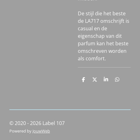
De stijl die het beste
de LA717 omschrijft is
casual en de
eigenschap van dit
parfum kan het beste
omschreven worden
als comfort.
D
D
S
D
e
e
h
e
l
e
a
l
e
l
r
e
n
e
n
© 2020 - 2026 Label 107
Powered by
JouwWeb