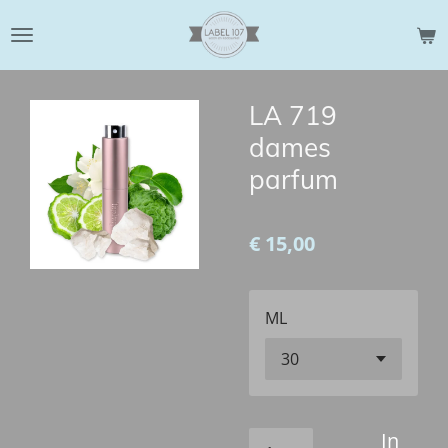
Ga
direct
naar
de
LA 719
hoofdinhoud
dames
parfum
€ 15,00
ML
In